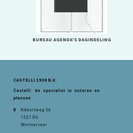
BUREAU AGENDA'S DAGINDELING
CASTELLI 1938 B.V.
Castelli: de specialist in noteren en
plannen
Kikkertweg 56
1521 RG
Wormerveer