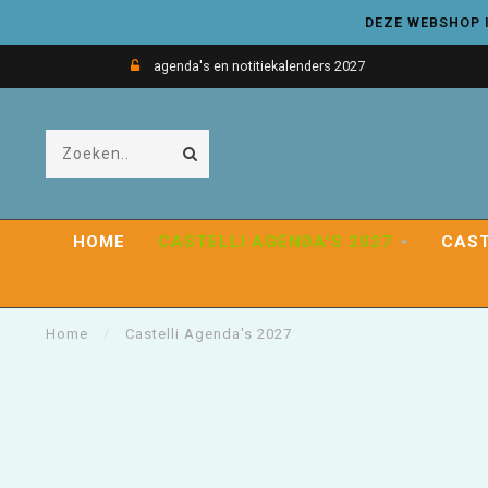
DEZE WEBSHOP I
agenda's en notitiekalenders 2027
HOME
CASTELLI AGENDA'S 2027
CAST
Home
/
Castelli Agenda's 2027