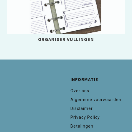
ORGANISER VULLINGEN
INFORMATIE
Over ons
Algemene voorwaarden
Disclaimer
Privacy Policy
Betalingen