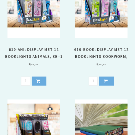
610-ANI: DISPLAY MET 12
610-BOOK: DISPLAY MET 12
BOOKLIGHTS ANIMALS, BE=1
BOOKLIGHTS BOOKWORM,
BE=1
€--,--
€--,--