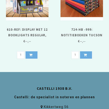
610-REF: DISPLAY MET 12
724-HB -999:
BOOKLIGHTS REGULAR,
NOTITIEBOEKEN TUCSON
BE=1
DROP, BE=5 EX.
€--,--
€--,--
CASTELLI 1938 B.V.
Castelli: de specialist in noteren en plannen
Kikkertweg 56