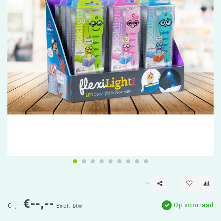
€--,--
Op voorraad
€--,--
Excl. btw