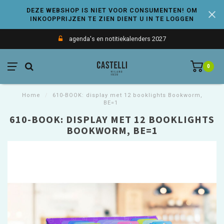
DEZE WEBSHOP IS NIET VOOR CONSUMENTEN! OM
INKOOPPRIJZEN TE ZIEN DIENT U IN TE LOGGEN
agenda's en notitiekalenders 2027
0
Home
/
610-BOOK: display met 12 booklights Bookworm,
BE=1
610-BOOK: DISPLAY MET 12 BOOKLIGHTS
BOOKWORM, BE=1