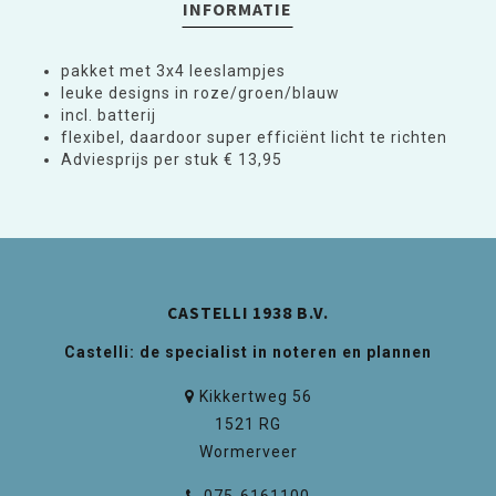
INFORMATIE
pakket met 3x4 leeslampjes
leuke designs in roze/groen/blauw
incl. batterij
flexibel, daardoor super efficiënt licht te richten
Adviesprijs per stuk € 13,95
CASTELLI 1938 B.V.
Castelli: de specialist in noteren en plannen
Kikkertweg 56
1521 RG
Wormerveer