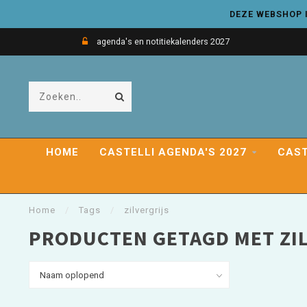
DEZE WEBSHOP I
agenda's en notitiekalenders 2027
HOME
CASTELLI AGENDA'S 2027
CAST
Home
/
Tags
/
zilvergrijs
PRODUCTEN GETAGD MET ZI