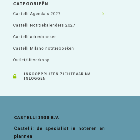
CATEGORIEËN
Castelli Agenda's 2027
Castelli Notitiekalenders 2027
Castelli adresboeken
Castelli Milano notitieboeken
Outlet/Uitverkoop
INKOOPPRIJZEN ZICHTBAAR NA
INLOGGEN
CASTELLI 1938 B.V.
Castelli: de specialist in noteren en
plannen