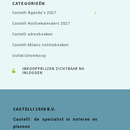
CATEGORIEËN
Castelli Agenda's 2027
Castelli Notitiekalenders 2027
Castelli adresboeken
Castelli Milano notitieboeken
Outlet/Uitverkoop
INKOOPPRIJZEN ZICHTBAAR NA
INLOGGEN
CASTELLI 1938 B.V.
Castelli: de specialist in noteren en
plannen