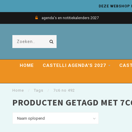
DEZE WEBSHOP I
agenda's en notitiekalenders 2027
HOME
CASTELLI AGENDA'S 2027
CAST
Home
/
Tags
/
7c6 no 492
PRODUCTEN GETAGD MET 7C