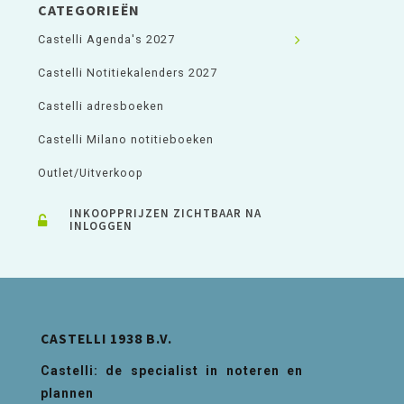
CATEGORIEËN
Castelli Agenda's 2027
Castelli Notitiekalenders 2027
Castelli adresboeken
Castelli Milano notitieboeken
Outlet/Uitverkoop
INKOOPPRIJZEN ZICHTBAAR NA
INLOGGEN
CASTELLI 1938 B.V.
Castelli: de specialist in noteren en
plannen