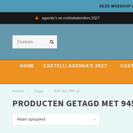
DEZE WEBSHOP I
agenda's en notitiekalenders 2027
HOME
CASTELLI AGENDA'S 2027
CAST
Home
/
Tags
/
945 04 999 xl
PRODUCTEN GETAGD MET 945