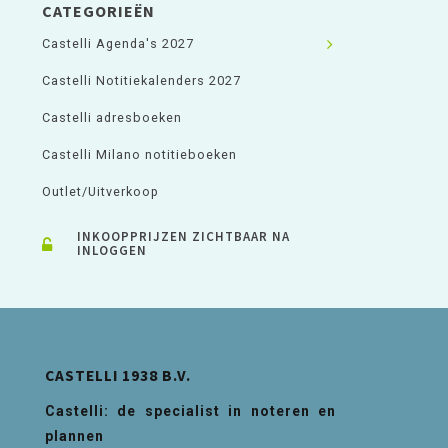
CATEGORIEËN
Castelli Agenda's 2027
Castelli Notitiekalenders 2027
Castelli adresboeken
Castelli Milano notitieboeken
Outlet/Uitverkoop
INKOOPPRIJZEN ZICHTBAAR NA
INLOGGEN
CASTELLI 1938 B.V.
Castelli: de specialist in noteren en
plannen