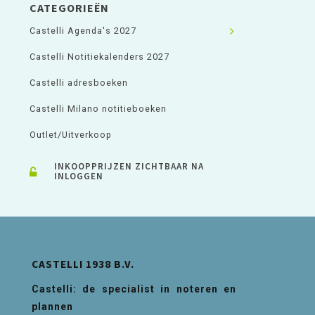
CATEGORIEËN
Castelli Agenda's 2027
Castelli Notitiekalenders 2027
Castelli adresboeken
Castelli Milano notitieboeken
Outlet/Uitverkoop
INKOOPPRIJZEN ZICHTBAAR NA
INLOGGEN
CASTELLI 1938 B.V.
Castelli: de specialist in noteren en
plannen