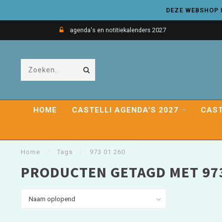
DEZE WEBSHOP I
agenda's en notitiekalenders 2027
HOME
CASTELLI AGENDA'S 2027
CAST
Home
/
Tags
/
973 01 260
PRODUCTEN GETAGD MET 973