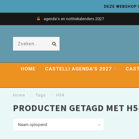
DEZE WEBSHOP I
agenda's en notitiekalenders 2027
HOME
CASTELLI AGENDA'S 2027
CAST
Home
/
Tags
/
H54
PRODUCTEN GETAGD MET H5