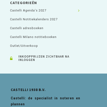
CATEGORIEËN
Castelli Agenda's 2027
Castelli Notitiekalenders 2027
Castelli adresboeken
Castelli Milano notitieboeken
Outlet/Uitverkoop
INKOOPPRIJZEN ZICHTBAAR NA
INLOGGEN
CASTELLI 1938 B.V.
Castelli: de specialist in noteren en
plannen