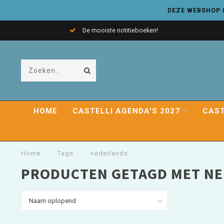
DEZE WEBSHOP I
De mooiste notitieboeken!
HOME
CASTELLI AGENDA'S 2027
CAST
Home
/
Tags
/
nederlands
PRODUCTEN GETAGD MET N