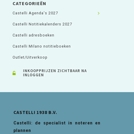
CATEGORIEËN
Castelli Agenda's 2027
Castelli Notitiekalenders 2027
Castelli adresboeken
Castelli Milano notitieboeken
Outlet/Uitverkoop
INKOOPPRIJZEN ZICHTBAAR NA
INLOGGEN
CASTELLI 1938 B.V.
Castelli: de specialist in noteren en
plannen