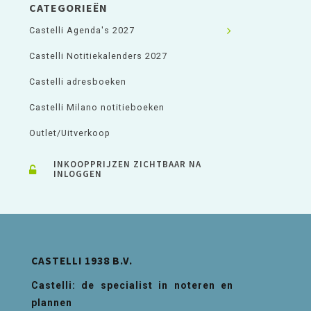
CATEGORIEËN
Castelli Agenda's 2027
Castelli Notitiekalenders 2027
Castelli adresboeken
Castelli Milano notitieboeken
Outlet/Uitverkoop
INKOOPPRIJZEN ZICHTBAAR NA
INLOGGEN
CASTELLI 1938 B.V.
Castelli: de specialist in noteren en
plannen