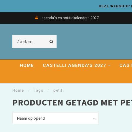
DEZE WEBSHOP I
agenda's en notitiekalenders 2027
HOME
CASTELLI AGENDA'S 2027
CAST
Home
/
Tags
/
petit
PRODUCTEN GETAGD MET PE