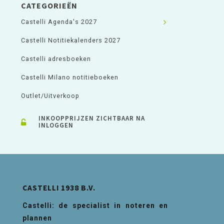
CATEGORIEËN
Castelli Agenda's 2027
Castelli Notitiekalenders 2027
Castelli adresboeken
Castelli Milano notitieboeken
Outlet/Uitverkoop
INKOOPPRIJZEN ZICHTBAAR NA
INLOGGEN
CASTELLI 1938 B.V.
Castelli: de specialist in noteren en
plannen