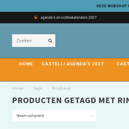
DEZE WEBSHOP I
agenda's en notitiekalenders 2027
HOME
CASTELLI AGENDA'S 2027
CAST
Home
/
Tags
/
Ringband
PRODUCTEN GETAGD MET R