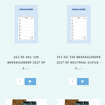
352-05-001: 10X
352-DZ: 50X WEEKKALENDER
WEEKKALENDER 2027 OP
2027 OP NEUTRAAL SCHILD -
NEUTRAAL SCHILD
1 DOOS
€--,--
€--,--