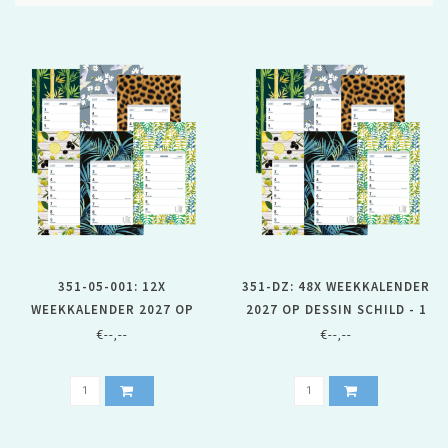
351-05-001: 12X
351-DZ: 48X WEEKKALENDER
WEEKKALENDER 2027 OP
2027 OP DESSIN SCHILD - 1
DESSIN SCHILD
DOOS
€--,--
€--,--