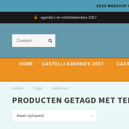
DEZE WEBSHOP I
agenda's en notitiekalenders 2027
HOME
CASTELLI AGENDA'S 2027
CAST
Home
/
Tags
/
telefoon
PRODUCTEN GETAGD MET T