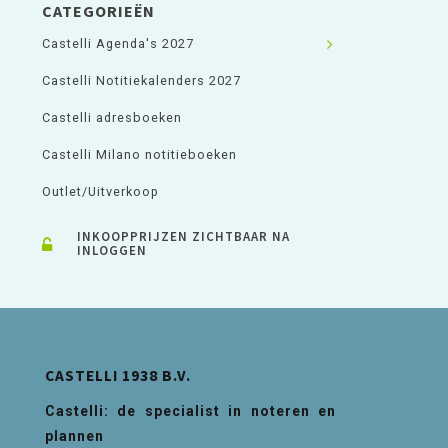
CATEGORIEËN
Castelli Agenda's 2027
Castelli Notitiekalenders 2027
Castelli adresboeken
Castelli Milano notitieboeken
Outlet/Uitverkoop
INKOOPPRIJZEN ZICHTBAAR NA
INLOGGEN
CASTELLI 1938 B.V.
Castelli: de specialist in noteren en
plannen